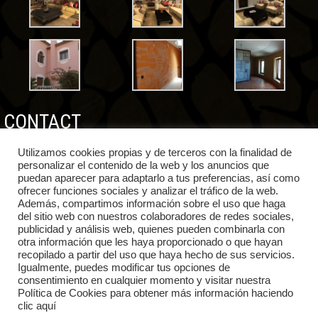
CONTACT
Utilizamos cookies propias y de terceros con la finalidad de
OFICINAS Y ALMACEN
personalizar el contenido de la web y los anuncios que
C/ Julio Romero de Torres 27B
puedan aparecer para adaptarlo a tus preferencias, así como
29670 San Pedro Alcántara (Málaga)
ofrecer funciones sociales y analizar el tráfico de la web.
TELEFONOS: 951899637-658995517
Además, compartimos información sobre el uso que haga
EMAIL: info@alberodecoracion.com
del sitio web con nuestros colaboradores de redes sociales,
publicidad y análisis web, quienes pueden combinarla con
otra información que les haya proporcionado o que hayan
recopilado a partir del uso que haya hecho de sus servicios.
Igualmente, puedes modificar tus opciones de
consentimiento en cualquier momento y visitar nuestra
Política de Cookies para obtener más información haciendo
Home
About Us
ALBERO WORKS
Albero decoration
clic aquí
ALBERO REFORMS
FINANCING
Contact
English